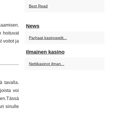
Best Read
laamisen.
News
 hoituvat
Parhaat kasinopelit...
 voitot ja
Ilmainen kasino
Nettikasinot ilman...
 tavalla.
joista voi
tien.Tässä
ri sinulle