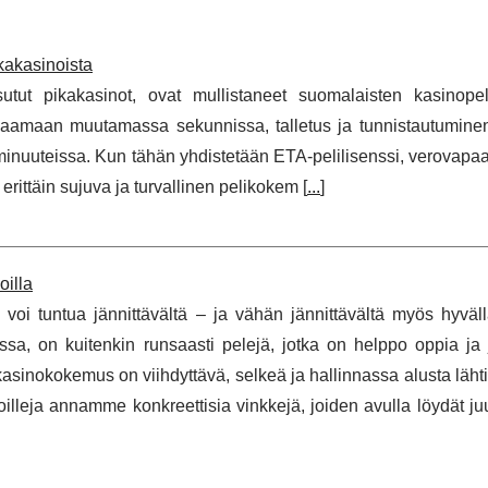
ikakasinoista
tsutut pikakasinot, ovat mullistaneet suomalaisten kasinope
laamaan muutamassa sekunnissa, talletus ja tunnistautuminen
pa minuuteissa. Kun tähän yhdistetään ETA-pelilisenssi, verovapaat
rittäin sujuva ja turvallinen pelikokem [
...
]
oilla
 tuntua jännittävältä – ja vähän jännittävältä myös hyvällä
assa, on kuitenkin runsaasti pelejä, jotka on helppo oppia ja 
t, kasinokokemus on viihdyttävä, selkeä ja hallinnassa alusta läh
illeja annamme konkreettisia vinkkejä, joiden avulla löydät juu