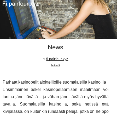
News
fi.pairfour.xyz
News
Parhaat kasinopelit aloittelijoille suomalaisilla kasinoilla
Ensimmäinen askel kasinopelaamisen maailmaan voi
tuntua jännittävältä – ja vähän jännittävältä myös hyvällä
tavalla. Suomalaisilla kasinoilla, sekä netissä että
kivijalassa, on kuitenkin runsaasti pelejä, jotka on helppo